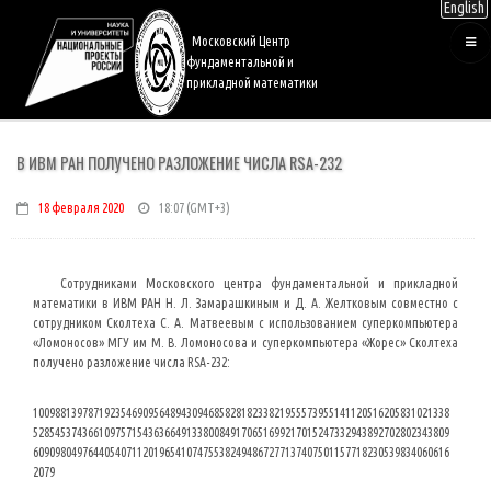
English
Перейти
к
Московский Центр
основному
фундаментальной и
содержанию
прикладной математики
В ИВМ РАН ПОЛУЧЕНО РАЗЛОЖЕНИЕ ЧИСЛА RSA-232
18 февраля 2020
18:07
Сотрудниками Московского центра фундаментальной и прикладной
математики в ИВМ РАН Н. Л. Замарашкиным и Д. А. Желтковым совместно с
сотрудником Сколтеха С. А. Матвеевым с использованием суперкомпьютера
«Ломоносов» МГУ им М. В. Ломоносова и суперкомпьютера «Жорес» Сколтеха
получено разложение числа RSA-232:
1009881397871923546909564894309468582818233821955573955141120516205831021338
5285453743661097571543636649133800849170651699217015247332943892702802343809
6090980497644054071120196541074755382494867277137407501157718230539834060616
2079