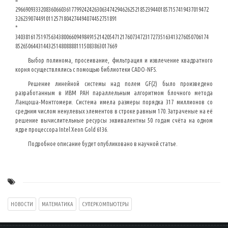
=
2966909333208360660361779924242630634742946262521852394401857157419437019472
3262390744910112571804274494074452751891
*
3403816175197563438006609498491521420547121760734723172735163413276050706174
8526506443144325148088881115083863017669
Выбор полинома, просеивание, фильтрация и извлечение квадратного
корня осуществлялись с помощью библиотеки CADO-NFS.
Решение линейной системы над полем GF(2) было произведено
разработанным в ИВМ РАН параллельным алгоритмом блочного метода
Ланцоша-Монтгомери. Система имела размеры порядка 317 миллионов со
средним числом ненулевых элементов в строке равным 170. Затраченые на её
решение вычислительные ресурсы эквивалентны 50 годам счёта на одном
ядре процессора Intel Xeon Gold 6136.
Подробное описание будет опубликовано в научной статье.
НОВОСТИ
МАТЕМАТИКА
СУПЕРКОМПЬЮТЕРЫ