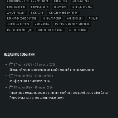
АЛГОРИТМЫ И ПРОГРАММИРОВАНИЕ
АНАЛИТИКА
АЭРОАКУСТИКА
БИОИНЖЕНЕРИЯ
БИОМЕДИЦИНА
ГЕОФИЗИКА
ГИДРОДИНАМИКА
ДИСКРЕТИЗАЦИЯ
ДИСКУССИИ
ИСКУССТВЕННЫЙ ИНТЕЛЕКТ
КЛИМАТИЧЕСКИЕ СИСТЕМЫ
КЛИМАТОЛОГИЯ
КОНФЕРЕНЦИИ
ЛЕКЦИИ
ЛИНЕЙНАЯ АЛГЕБРА
МАТЕМАТИКА
МАТЕМАТИЧЕСКАЯ СТАТИСТИКА
МАТРИЧНЫЕ МЕТОДЫ
МАШИННОЕ ОБУЧЕНИЕ
МЕРОПРИЯТИЯ
НЕДАВНИЕ СОБЫТИЯ
27 июля 2026
- 03 августа 2026
Школа «Теория многомерных приближений и ее приложения»
29 июня 2026
- 03 июля 2026
конференция ENVIROMIS-2026
18 июня 2026
- 18 июня 2026
Численное моделирование влияния свойств городской застройки Санкт-
Петербурга на метеорологические поля
Load
More