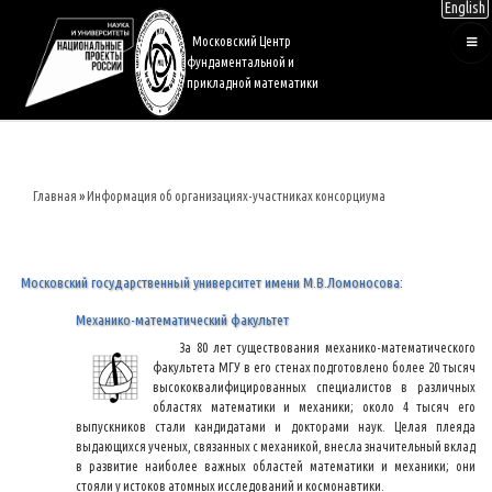
English
Перейти
к
Московский Центр
основному
фундаментальной и
содержанию
прикладной математики
Главная
Информация об организациях-участниках консорциума
Строка
навигации
Московский государственный университет имени М.В.Ломоносова
:
Механико-математический факультет
За 80 лет существования механико-математического
факультета МГУ в его стенах подготовлено более 20 тысяч
высококвалифицированных специалистов в различных
областях математики и механики; около 4 тысяч его
выпускников стали кандидатами и докторами наук. Целая плеяда
выдающихся ученых, связанных с механикой, внесла значительный вклад
в развитие наиболее важных областей математики и механики; они
стояли у истоков атомных исследований и космонавтики.