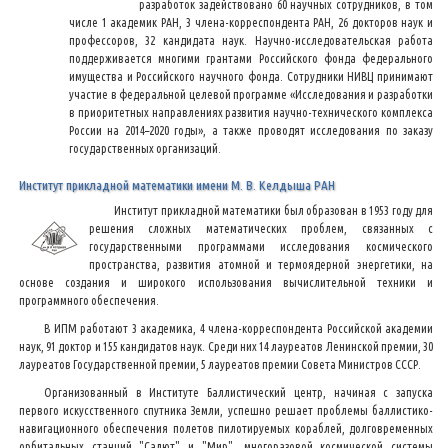
разработок задействовано 60 научных сотрудников, в том
числе 1 академик РАН, 3 члена-корреспондента РАН, 26 докторов наук и
профессоров, 32 кандидата наук. Научно-исследовательская работа
поддерживается многими грантами Российского фонда федерального
имущества и Российского научного фонда. Сотрудники НИВЦ принимают
участие в федеральной целевой программе «Исследования и разработки
в приоритетных направлениях развития научно-технического комплекса
России на 2014–2020 годы», а также проводят исследования по заказу
государственных организаций.
Институт прикладной математики имени М. В. Келдыша РАН
Институт прикладной математики был образован в 1953 году для
решения сложных математических проблем, связанных с
государственными программами исследования космического
пространства, развития атомной и термоядерной энергетики, на
основе создания и широкого использования вычислительной техники и
программного обеспечения.
В ИПМ работают 3 академика, 4 члена-корреспондента Российской академии
наук, 91 доктор и 155 кандидатов наук. Среди них 14 лауреатов Ленинской премии, 30
лауреатов Государственной премии, 5 лауреатов премии Совета Министров СССР.
Организованный в Институте Баллистический центр, начиная с запуска
первого искусственного спутника Земли, успешно решает проблемы баллистико-
навигационного обеспечения полетов пилотируемых кораблей, долговременных
орбитальных станций "Салют" и "Мир", многоразовой космической системы