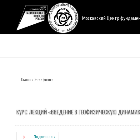
Перейти
к
основному
Московский Центр фундаме
содержанию
Главная
геофизика
Строка
навигации
КУРС ЛЕКЦИЙ «ВВЕДЕНИЕ В ГЕОФИЗИЧЕСКУЮ ДИНАМИ
Подробности