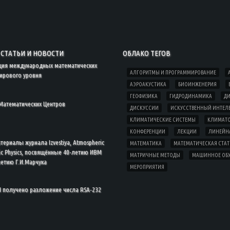
СТАТЬИ И НОВОСТИ
ОБЛАКО ТЕГОВ
ция международных математических
АЛГОРИТМЫ И ПРОГРАММИРОВАНИЕ
ирового уровня
АЭРОАКУСТИКА
БИОИНЖЕНЕРИЯ
ГЕОФИЗИКА
ГИДРОДИНАМИКА
ДИ
Математических Центров
ДИСКУССИИ
ИСКУССТВЕННЫЙ ИНТЕЛ
КЛИМАТИЧЕСКИЕ СИСТЕМЫ
КЛИМАТ
КОНФЕРЕНЦИИ
ЛЕКЦИИ
ЛИНЕЙНА
ериалы журнала Izvestiya, Atmospheric
МАТЕМАТИКА
МАТЕМАТИЧЕСКАЯ СТА
ic Physics, посвящённые 40-летию ИВМ
МАТРИЧНЫЕ МЕТОДЫ
МАШИННОЕ ОБ
летию Г.И.Марчука
МЕРОПРИЯТИЯ
 получено разложение числа RSA-232