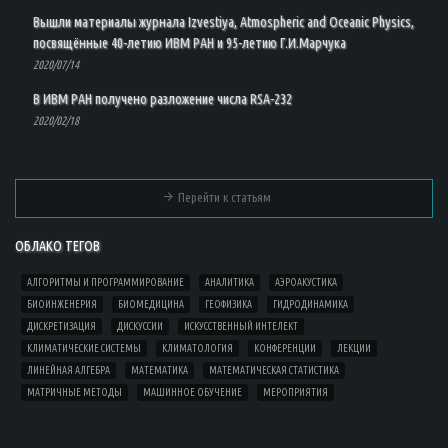
Вышли материалы журнала Izvestiya, Atmospheric and Oceanic Physics,
посвящённые 40-летию ИВМ РАН и 95-летию Г.И.Марчука
2020/07/14
В ИВМ РАН получено разложение числа RSA-232
2020/02/18
Перейти к статьям
ОБЛАКО ТЕГОВ
АЛГОРИТМЫ И ПРОГРАММИРОВАНИЕ
АНАЛИТИКА
АЭРОАКУСТИКА
БИОИНЖЕНЕРИЯ
БИОМЕДИЦИНА
ГЕОФИЗИКА
ГИДРОДИНАМИКА
ДИСКРЕТИЗАЦИЯ
ДИСКУССИИ
ИСКУССТВЕННЫЙ ИНТЕЛЕКТ
КЛИМАТИЧЕСКИЕ СИСТЕМЫ
КЛИМАТОЛОГИЯ
КОНФЕРЕНЦИИ
ЛЕКЦИИ
ЛИНЕЙНАЯ АЛГЕБРА
МАТЕМАТИКА
МАТЕМАТИЧЕСКАЯ СТАТИСТИКА
МАТРИЧНЫЕ МЕТОДЫ
МАШИННОЕ ОБУЧЕНИЕ
МЕРОПРИЯТИЯ