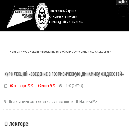
English
Перейти
к
Московский Центр
основному
фундаментальной и
содержанию
прикладной математики
Главная
Курс лекций «Введение в геофизическую динамику жидкостей»
Строка
навигации
КУРС ЛЕКЦИЙ «ВВЕДЕНИЕ В ГЕОФИЗИЧЕСКУЮ ДИНАМИКУ ЖИДКОСТЕЙ»
09 сентября 2020
—
09 июня 2020
11:00
Институт вычислительной математики имени Г.И. Марчука РАН
О лекторе