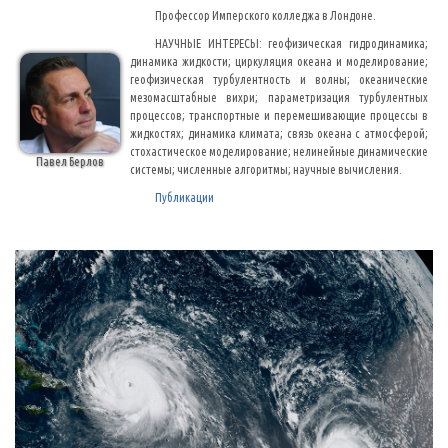
Профессор Имперского колледжа в Лондоне.
НАУЧНЫЕ ИНТЕРЕСЫ: геофизическая гидродинамика;
динамика жидкости; циркуляция океана и моделирование;
геофизическая турбулентность и волны; океанические
мезомасштабные вихри; параметризация турбулентных
процессов; транспортные и перемешивающие процессы в
жидкостях; динамика климата; связь океана с атмосферой;
стохастическое моделирование; нелинейные динамические
Павел Берлов
системы; численные алгоритмы; научные вычисления.
Публикации