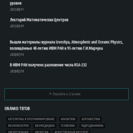
уровня
2021/08/11
Лекторий Математических Центров
2021/03/19
Вышли материалы журнала Izvestiya, Atmospheric and Oceanic Physics,
посвящённые 40-летию ИВМ РАН и 95-летию Г.И.Марчука
2020/07/14
В ИВМ РАН получено разложение числа RSA-232
2020/02/18
Перейти к статьям
ОБЛАКО ТЕГОВ
АЛГОРИТМЫ И ПРОГРАММИРОВАНИЕ
АНАЛИТИКА
АЭРОАКУСТИКА
БИОИНЖЕНЕРИЯ
БИОМЕДИЦИНА
ГЕОФИЗИКА
ГИДРОДИНАМИКА
ДИСКРЕТИЗАЦИЯ
ДИСКУССИИ
ИСКУССТВЕННЫЙ ИНТЕЛЕКТ