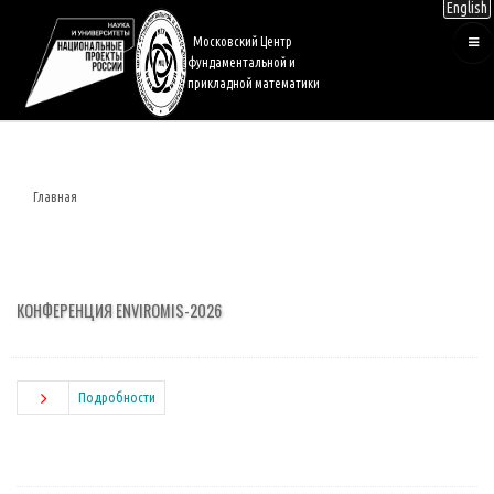
English
Перейти
к
Московский Центр
основному
фундаментальной и
содержанию
прикладной математики
Главная
Строка
навигации
КОНФЕРЕНЦИЯ ENVIROMIS-2026
Подробности