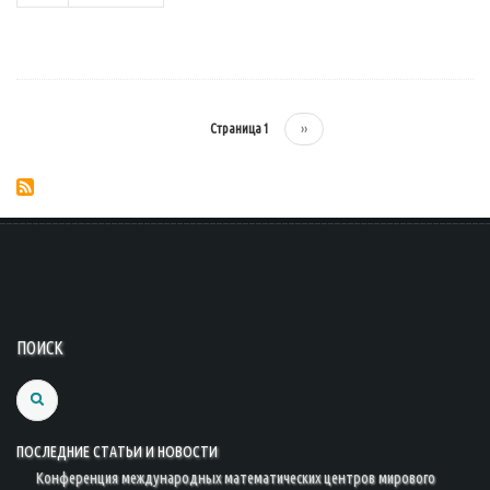
Страница 1
Следующая
››
Нумерация
страниц
страница
ПОИСК
Search
ПОСЛЕДНИЕ СТАТЬИ И НОВОСТИ
Конференция международных математических центров мирового