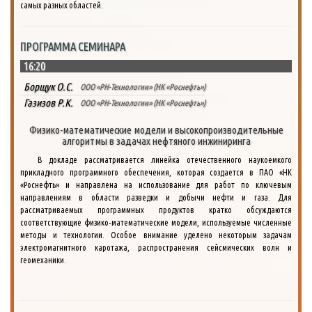
самых разных областей.
ПРОГРАММА СЕМИНАРА
16:20
Борщук О.С.
ООО «РН-Технологии» (НК «Роснефть»)
Газизов Р.К.
ООО «РН-Технологии» (НК «Роснефть»)
Физико-математические модели и высокопроизводительные
алгоритмы в задачах нефтяного инжиниринга
В докладе рассматривается линейка отечественного наукоемкого
прикладного программного обеспечения, которая создается в ПАО «НК
«Роснефть» и направлена на использование для работ по ключевым
направлениям в области разведки и добычи нефти и газа. Для
рассматриваемых программных продуктов кратко обсуждаются
соответствующие физико-математические модели, используемые численные
методы и технологии. Особое внимание уделено некоторым задачам
электромагнитного каротажа, распространения сейсмических волн и
геомеханики.