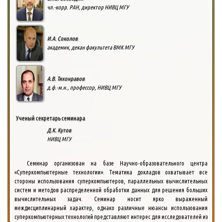
чл.-корр. РАН, директор НИВЦ МГУ
И.А. Соколов
академик, декан факультета ВМК МГУ
А.В. Тихонравов
д.ф.-м.н., профессор, НИВЦ МГУ
Ученый секретарь семинара
Д.К. Кутов
НИВЦ МГУ
Семинар организован на базе Научно-образовательного центра
«Суперкомпьютерные технологии». Тематика докладов охватывает все
стороны использования суперкомпьютеров, параллельных вычислительных
систем и методов распределенной обработки данных для решения больших
вычислительных задач. Семинар носит ярко выраженный
междисциплинарный характер, однако различные нюансы использования
суперкомпьютерных технологий представляют интерес для исследователей из