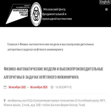
English
Перейти
к
Московский Центр
основному
фундаментальной и
содержанию
прикладной математики
Главная
Физико-математические модели и высокопроизводительные
Строка
алгоритмы в задачах нефтяного инжиниринга
навигации
ФИЗИКО-МАТЕМАТИЧЕСКИЕ МОДЕЛИ И ВЫСОКОПРОИЗВОДИТЕЛЬНЫЕ
АЛГОРИТМЫ В ЗАДАЧАХ НЕФТЯНОГО ИНЖИНИРИНГА
06 ноября 2025
—
06 ноября 2025
16:20
конференц-зал НОЦ «Суперкомпьютерные технологии» (2-й учебный корпус МГУ,
Южное крыло, 2 этаж, ауд. 238) + online (на платформе Контур.Толк)