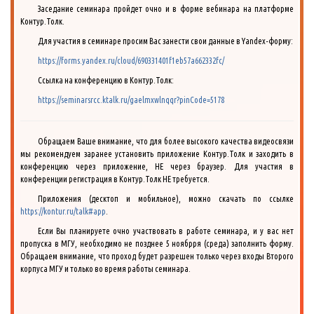
Заседание семинара пройдет очно и в форме вебинара на платформе
Контур.Толк.
Для участия в семинаре просим Вас занести свои данные в Yandex-форму:
https://forms.yandex.ru/cloud/690331401f1eb57a662332fc/
Ссылка на конференцию в Контур.Толк:
https://seminarsrcc.ktalk.ru/gaelmxwlnqqr?pinCode=5178
Обращаем Ваше внимание, что для более высокого качества видеосвязи
мы рекомендуем заранее установить приложение Контур.Толк и заходить в
конференцию через приложение, НЕ через браузер. Для участия в
конференции регистрация в Контур.Толк НЕ требуется.
Приложения (десктоп и мобильное), можно скачать по ссылке
https://kontur.ru/talk#app
.
Если Вы планируете очно участвовать в работе семинара, и у вас нет
пропуска в МГУ, необходимо не позднее 5 ноябрря (среда) заполнить форму.
Обращаем внимание, что проход будет разрешен только через входы Второго
корпуса МГУ и только во время работы семинара.