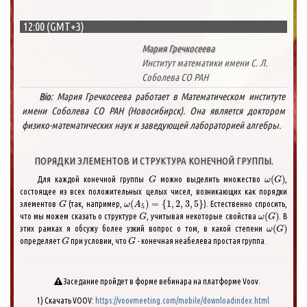
12:00 (GMT+3)
Мария Гречкосеева
Институт математики имени С. Л.
Соболева СО РАН
Bio
: Мария Гречкосеева работает в Математическом институте
имени Соболева СО РАН (Новосибирск). Она является доктором
физико-математических наук и заведующей лабораторией алгебры.
ПОРЯДКИ ЭЛЕМЕНТОВ И СТРУКТУРА КОНЕЧНОЙ ГРУППЫ.
G
ω
(
G
)
(
)
Для каждой конечной группы
можно выделить множество
,
G
ω
G
состоящее из всех положительных целых чисел, возникающих как порядки
G
ω
(
A
5
)
=
{
1
,
2
,
3
,
5
}
(
)
=
{
1
,
2
,
3
,
5
}
элементов
(так, например,
). Естественно спросить,
G
ω
A
5
G
ω
(
G
)
(
)
что мы можем сказать о структуре
, учитывая некоторые свойства
. В
G
ω
G
ω
(
G
)
(
)
этих рамках я обсужу более узкий вопрос о том, в какой степени
ω
G
G
G
определяет
при условии, что
- конечная неабелева простая группа.
G
G
Заседание пройдет в форме вебинара на платформе Voov.
1) Скачать VOOV:
https://voovmeeting.com/mobile/downloadindex.html