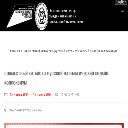
English
Перейти
к
Московский Центр
основному
фундаментальной и
содержанию
прикладной математики
Главная
Совместный китайско-русский математический онлайн коллоквиум
Строка
навигации
СОВМЕСТНЫЙ КИТАЙСКО-РУССКИЙ МАТЕМАТИЧЕСКИЙ ОНЛАЙН
КОЛЛОКВИУМ
15 марта 2024
—
15 марта 2024
11:00
Online-платформа Voov