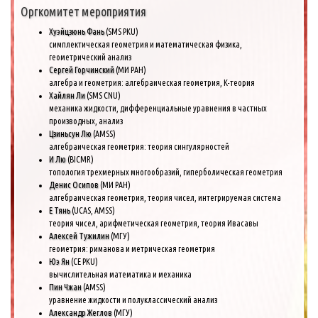
Оргкомитет мероприятия
Хуэйцзюнь Фань
(SMS PKU)
симплектическая геометрия и математическая физика,
геометрический анализ
Сергей Горчинский
(МИ РАН)
алгебра и геометрия: алгебраическая геометрия, K-теория
Хайлян Ли
(SMS CNU)
механика жидкости, дифференциальные уравнения в частных
производных, анализ
Цзиньсун Лю
(AMSS)
алгебраическая геометрия: теория сингулярностей
И Лю
(BICMR)
топология трехмерных многообразий, гиперболическая геометрия
Денис Осипов
(МИ РАН)
алгебраическая геометрия, теория чисел, интегрируемая система
Е Тянь
(UCAS, AMSS)
теория чисел, арифметическая геометрия, теория Ивасавы
Алексей Тужилин
(МГУ)
геометрия: риманова и метрическая геометрия
Юэ Ян
(CE PKU)
вычислительная математика и механика
Пин Чжан
(AMSS)
уравнение жидкости и полуклассический анализ
Александр Жеглов
(МГУ)