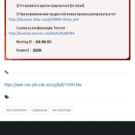
2) Установить и зарегистрироваться (по email).
3) При возникновении трудностей можно проконсультироваться тут:
https://zhuanlan.zhihu.com/p/589899174?utm_id=0
Ссылка на конференцию Tencent：
https://meeting.tencent.com/dm/hqYEj68Ft9hH
Meeting ID：
638-406-013
Password：
202403
https://www.srmc.pku.edu.cn/xzyj/kylt/153995.htm
МЕРОПРИЯТИЯ
СЕМИНАРЫ
МАТЕМАТИКА