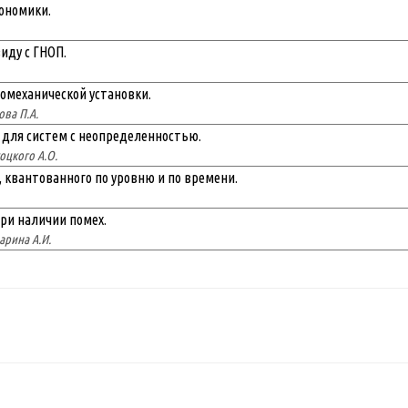
ономики.
иду с ГНОП.
омеханической установки.
ова П.А.
 для систем с неопределенностью.
оцкого А.О.
 квантованного по уровню и по времени.
ри наличии помех.
арина А.И.