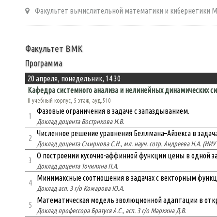
Факультет вычислительной математики и кибернетики 
Факультет ВМК
Программа
20 апреля, понедельник, 14.30
Кафедра системного анализа и нелинейных динамических си
II учебный корпус, 5 этаж, ауд.510
Фазовые ограничения в задаче с запаздыванием.
1
Доклад доцента Вострикова И.В.
Численное решение уравнения Беллмана–Айзекса в задач
2
Доклад доцента Смирнова С.Н., мл. науч. сотр. Андреева Н.А. (НИУ
О построении кусочно-аффинной функции цены в одной з
3
Доклад доцента Точилина П.А.
Минимаксные соотношения в задачах с векторным функц
4
Доклад асп. 3 г/о Комарова Ю.А.
Математическая модель эволюционной адаптации в откр
5
Доклад профессора Братуся А.С., асп. 3 г/о Маркина Д.В.