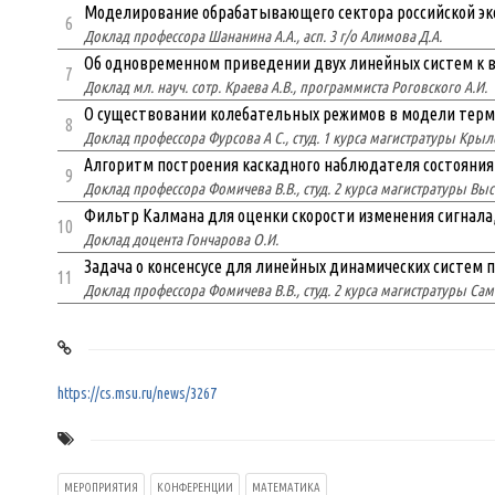
Моделирование обрабатывающего сектора российской эк
6
Доклад профессора Шананина А.А., асп. 3 г/о Алимова Д.А.
Об одновременном приведении двух линейных систем к в
7
Доклад мл. науч. сотр. Краева А.В., программиста Роговского А.И.
О существовании колебательных режимов в модели терм
8
Доклад профессора Фурсова А С., студ. 1 курса магистратуры Крыл
Алгоритм построения каскадного наблюдателя состояния
9
Доклад профессора Фомичева В.В., студ. 2 курса магистратуры Выс
Фильтр Калмана для оценки скорости изменения сигнала,
10
Доклад доцента Гончарова О.И.
Задача о консенсусе для линейных динамических систем п
11
Доклад профессора Фомичева В.В., студ. 2 курса магистратуры Сам
https://cs.msu.ru/news/3267
МЕРОПРИЯТИЯ
КОНФЕРЕНЦИИ
МАТЕМАТИКА