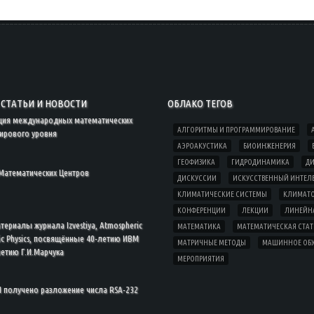
СТАТЬИ И НОВОСТИ
ОБЛАКО ТЕГОВ
ция международных математических
АЛГОРИТМЫ И ПРОГРАММИРОВАНИЕ
ирового уровня
АЭРОАКУСТИКА
БИОИНЖЕНЕРИЯ
ГЕОФИЗИКА
ГИДРОДИНАМИКА
ДИ
Математических Центров
ДИСКУССИИ
ИСКУССТВЕННЫЙ ИНТЕЛ
КЛИМАТИЧЕСКИЕ СИСТЕМЫ
КЛИМАТ
КОНФЕРЕНЦИИ
ЛЕКЦИИ
ЛИНЕЙНА
ериалы журнала Izvestiya, Atmospheric
МАТЕМАТИКА
МАТЕМАТИЧЕСКАЯ СТА
ic Physics, посвящённые 40-летию ИВМ
МАТРИЧНЫЕ МЕТОДЫ
МАШИННОЕ ОБ
летию Г.И.Марчука
МЕРОПРИЯТИЯ
 получено разложение числа RSA-232