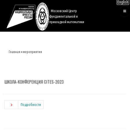
English
Перейти
к
Московский Центр
основному
фундаментальной и
содержанию
прикладной математики
Главная
мероприятия
Строка
навигации
ШКОЛА-КОНФЕРЕНЦИЯ CITES-2023
Подробности