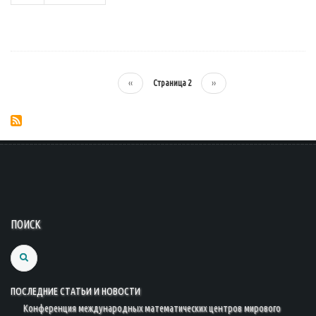
←
‹‹
Страница 2
Следующая
››
Нумерация
страниц
страница
ПОИСК
Search
ПОСЛЕДНИЕ СТАТЬИ И НОВОСТИ
Конференция международных математических центров мирового