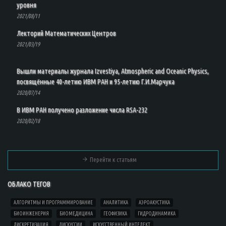
уровня
2021/08/11
Лекторий Математических Центров
2021/03/19
Вышли материалы журнала Izvestiya, Atmospheric and Oceanic Physics,
посвящённые 40-летию ИВМ РАН и 95-летию Г.И.Марчука
2020/07/14
В ИВМ РАН получено разложение числа RSA-232
2020/02/18
Перейти к статьям
ОБЛАКО ТЕГОВ
АЛГОРИТМЫ И ПРОГРАММИРОВАНИЕ
АНАЛИТИКА
АЭРОАКУСТИКА
БИОИНЖЕНЕРИЯ
БИОМЕДИЦИНА
ГЕОФИЗИКА
ГИДРОДИНАМИКА
ДИСКРЕТИЗАЦИЯ
ДИСКУССИИ
ИСКУССТВЕННЫЙ ИНТЕЛЕКТ